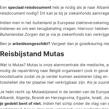
Een
speciaal reisdocument
heb je nodig als je naar Albani
reisdocument nodig? Dit kan je bij je ziekenfonds aanvra
Indien men in het buitenland je Europese ziekteverzekering
indienen en om een terugbetaling vragen. Hiervoor hebben 
Buitenlandse Zorgen
dat je via je ziekenfonds kan verkrij
Ben je
arbeidsongeschikt?
Vergeet dan je goedkeuring niet
Reisbijstand Mutas
Wat is Mutas? Mutas is onze alarmcentrale die medische, ad
nodig de repatriëring naar België organiseert (ook in geva
noodsituatie zodat ze je verder kunnen assisteren (dag e
toestellen die ter plaatse niet verkrijgbaar zijn. Als je zu
Je hebt recht op Mutasbijstand in de landen van de Europe
Albanië, Algerije, Bosnië en Herzegovina, Egypte, Israël, 
je gedekt bent of niet.
Indien het schip onder de vlag van 