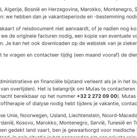
ë, Algerije, Bosnië en Herzegovina, Marokko, Montenegro, Se
gen: we hebben dan je vakantieperiode en -bestemming nodi
skaart of reisdocument niet aanvaardt, of je nadien nog ko
we de originele facturen nodig, een kopie van eventuele vo
gen. Je kan het ook downloaden op de webstek van je zieke
 te vragen en contacteer tijdig (een maand vooraf) de die
ministratieve en financiële bijstand verleent als je in het
l van overlijden). Het is belangrijk om Mutas te contacter
n nacht bereikbaar op het nummer
+32 2 272 09 00
). Mutas
urstoftherapie of dialyse nodig hebt tijdens je vakantie, co
se Unie, Noorwegen, IJsland, Liechtenstein, Noord-Macedoni
Jordanië, Kosovo, Marokko, Montenegro, Servië, Tunesië en T
een gedekt land vaart, ben je gewaarborgd voor medische z