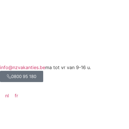
info@nzvakanties.be
ma tot vr van 9-16 u.
0800 95 180
nl
fr