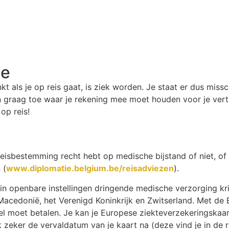
ie
kt als je op reis gaat, is ziek worden. Je staat er dus missch
n graag toe waar je rekening mee moet houden voor je vertr
op reis!
e reisbestemming recht hebt op medische bijstand of niet, o
 (
www.diplomatie.belgium.be/reisadviezen
).
in openbare instellingen dringende medische verzorging krijg
Macedonië, het Verenigd Koninkrijk en Zwitserland. Met de
eel moet betalen. Je kan je Europese ziekteverzekeringskaar
 zeker de vervaldatum van je kaart na (deze vind je in de 