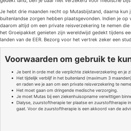
gedekt land, ben je daar niet verzekerd voor medische bijs
Je hebt drie maanden recht op Mutasbijstand, daarna kun
buitenlandse zorgen hebben plaatsgevonden. Indien je op v
daarom altijd om een private reisverzekering te nemen die 
het Groeipakket genieten zijn wereldwijd gedekt tijdens een
landen van de EER. Bezorg voor het vertrek zeker een studi
Voorwaarden om gebruik te kun
Je bent in orde met de verplichte ziekteverzekering en je 
Het tijdelijk verblijf in het buitenland (maximum 3 maanden
en raden we je aan om een private reisverzekering te neme
Het moet gaan om dringende medische verzorging.
Je moet Mutas bij een ziekenhuisopname verwittigen binne
Dialyse, zuurstoftherapie ter plaatse en zuurstoftherapie
gaat. Voor de zuurstoftherapie is een akkoord van de advis