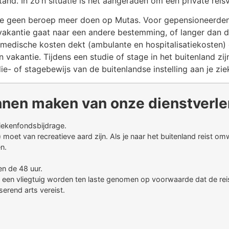
tand. In zo’n situatie is het aangeraden om een private rei
 je geen beroep meer doen op Mutas. Voor gepensioneerden
akantie gaat naar een andere bestemming, of langer dan dr
medische kosten dekt (ambulante en hospitalisatiekosten) e
 vakantie. Tijdens een studie of stage in het buitenland zi
e- of stagebewijs van de buitenlandse instelling aan je zi
nen maken van onze dienstverle
ziekenfondsbijdrage.
) moet van recreatieve aard zijn. Als je naar het buitenland reist om
n.
n de 48 uur.
 in een vliegtuig worden ten laste genomen op voorwaarde dat de re
erend arts vereist.