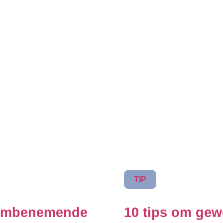
TIP
dembenemende
10 tips om gew