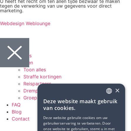
U heeft het recht om ten allen tijde bezwaar te maken
tegen de verwerking van uw gegevens voor direct
marketing.
Webdesign Weblounge
Home
Over ons
Kortingen
Toon alles
Straffe kortingen
Reispartners
×
Drempelverlagende vakanties
Groepsreizen
Deze website maakt gebruik
DUTCH
FAQ
van cookies.
Blog
FRENCH
Deze website gebruikt cookies om uw
Contact
gebruikerservaring te verbeteren. Door
onze website te gebruiken, stemt u in met