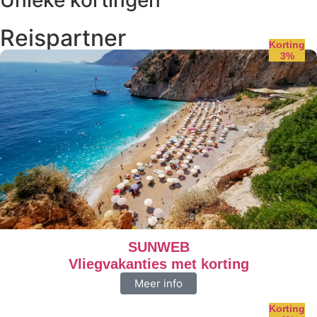
Reispartner
Korting
3%
SUNWEB
Vliegvakanties met korting
Meer info
Korting