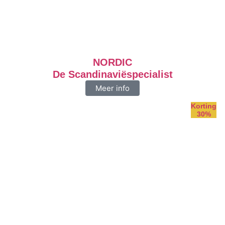
NORDIC
De Scandinaviëspecialist
Meer info
Korting
30%