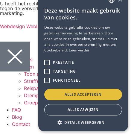
U heeft het recht om ten allen tijde bezwaar te maken
tegen de verwerking van uw gegevens voor direct
Deze website maakt gebruik
DUTCH
marketing.
van cookies.
FRENCH
Webdesign Weblounge
Deze website gebruikt cookies om uw
gebruikerservaring te verbeteren. Door
onze website te gebruiken, stemt u in met
alle cookies in overeenstemming met ons
Cookiebeleid.
Lees verder
Home
Over ons
PRESTATIE
Kortingen
TARGETING
Toon alles
FUNCTIONEEL
Straffe kortingen
Reispartners
ALLES ACCEPTEREN
Drempelverlagende vakanties
Groepsreizen
FAQ
ALLES AFWIJZEN
Blog
DETAILS WEERGEVEN
Contact