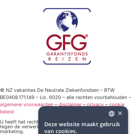
© NZ vakanties De Neutrale Ziekenfondsen – BTW
BE0408.171.149 – Lic. 6020 – alle rechten voorbehouden –
algemene voorwaarden
–
disclaimer
–
privacy
–
cookie
×
beleid
U heeft het recht om ten allen tijde bezwaar te maken
Deze website maakt gebruik
DUTCH
tegen de verwerking van uw gegevens voor direct
van cookies.
marketing.